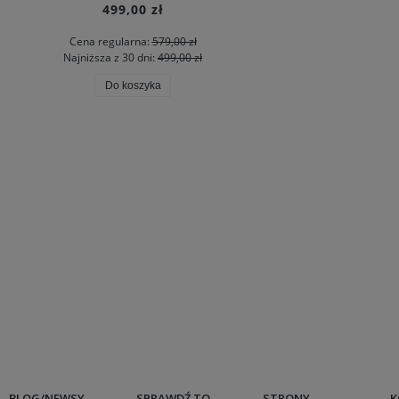
499,00 zł
Cena regularna:
579,00 zł
Najniższa z 30 dni:
499,00 zł
Do koszyka
BLOG/NEWSY
SPRAWDŹ TO
STRONY
K