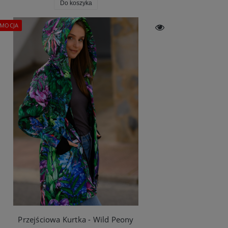
Do koszyka
MOCJA
Sukienka Trapezowa MIDI - Bee Garden
Sukienka midi rękaw motylek - Różowe ważki
199,00 zł
339,00 zł
Cena regularna:
369,00 zł
Cena regularna:
409,00 zł
Najniższa z 30 dni:
199,00 zł
Najniższa z 30 dni:
339,00 zł
Do koszyka
Do koszyka
Przejściowa Kurtka - Wild Peony