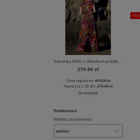
PRO
Sukienka MAXI z dekoltem w łódkę - Burgundowy Gaj
279,00 zł
Cena regularna:
409,00 zł
Najniższa z 30 dni:
279,00 zł
Do koszyka
Producenci
Wybierz producenta