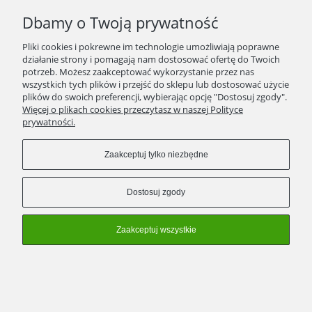
SPRAWDŹ TO
Dbamy o Twoją prywatność
STRONY
Pliki cookies i pokrewne im technologie umożliwiają poprawne
działanie strony i pomagają nam dostosować ofertę do Twoich
potrzeb. Możesz zaakceptować wykorzystanie przez nas
KONTAKT
wszystkich tych plików i przejść do sklepu lub dostosować użycie
plików do swoich preferencji, wybierając opcję "Dostosuj zgody".
ZWROTY/WYMIANY
Więcej o plikach cookies przeczytasz w naszej Polityce
prywatności.
Zaakceptuj tylko niezbędne
Pokaż pełną wersję strony
Dostosuj zgody
Sklep internetowy Shoper Premium
Zaakceptuj wszystkie