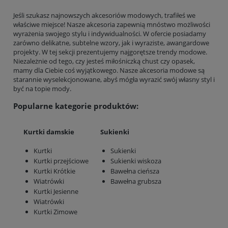
Jeśli szukasz najnowszych akcesoriów modowych, trafiłeś we
właściwe miejsce! Nasze akcesoria zapewnią mnóstwo możliwości
wyrażenia swojego stylu i indywidualności. W ofercie posiadamy
zarówno delikatne, subtelne wzory, jak i wyraziste, awangardowe
projekty. W tej sekcji prezentujemy najgorętsze trendy modowe.
Niezależnie od tego, czy jesteś miłośniczką chust czy opasek,
mamy dla Ciebie coś wyjątkowego. Nasze akcesoria modowe są
starannie wyselekcjonowane, abyś mógła wyrazić swój własny styl i
być na topie mody.
Popularne kategorie produktów:
Kurtki damskie
Sukienki
Kurtki
Sukienki
Kurtki przejściowe
Sukienki wiskoza
Kurtki Krótkie
Bawełna cieńsza
Wiatrówki
Bawełna grubsza
Kurtki Jesienne
Wiatrówki
Kurtki Zimowe