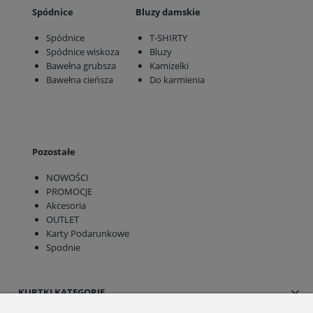
Spódnice
Bluzy damskie
Spódnice
T-SHIRTY
Spódnice wiskoza
Bluzy
Bawełna grubsza
Kamizelki
Bawełna cieńsza
Do karmienia
Pozostałe
NOWOŚCI
PROMOCJE
Akcesoria
OUTLET
Karty Podarunkowe
Spodnie
KURTKI KATEGORIE