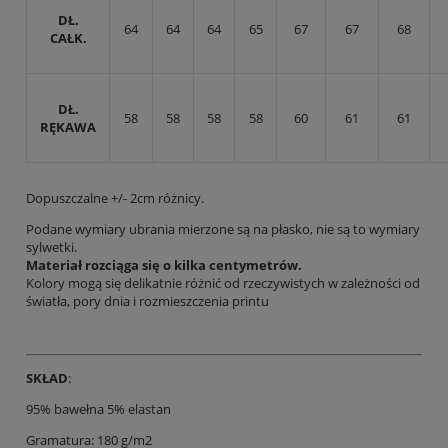
DŁ.
64
64
64
65
67
67
68
CAŁK.
DŁ.
58
58
58
58
60
61
61
RĘKAWA
Dopuszczalne +/- 2cm różnicy.
Podane wymiary ubrania mierzone są na płasko, nie są to wymiary
sylwetki.
Materiał rozciąga się o kilka centymetrów.
Kolory mogą się delikatnie różnić od rzeczywistych w zależności od
światła, pory dnia i rozmieszczenia printu
SKŁAD
:
95% bawełna 5% elastan
Gramatura: 180 g/m2