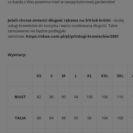
co każda z Was powinna mieć w swojej kolorowej garderobie!
Jeżeli chcesz zmienić długość rękawa na 3/4 lub krótki
- dodaj
usługi krawieckie do koszyka i wpisz oczekiwaną długość. Takie
zamówienie nie będzie podlegało
zwrotowi.
https://okee.com.pl/pl/p/Uslugi-krawieckie/2581
Wymiary:
XS
S
M
L
XL
XXL
3XL
BIUST
82
86
90
94
100
106
110
TALIA
80
84
88
92
98
104
108