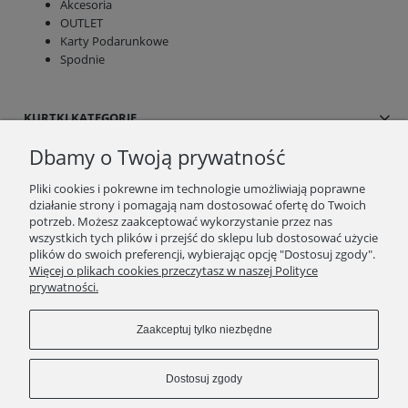
Akcesoria
OUTLET
Karty Podarunkowe
Spodnie
KURTKI KATEGORIE
Dbamy o Twoją prywatność
SUKIENKI/SPÓDNICE
Pliki cookies i pokrewne im technologie umożliwiają poprawne
działanie strony i pomagają nam dostosować ofertę do Twoich
BLOG/NEWSY
potrzeb. Możesz zaakceptować wykorzystanie przez nas
wszystkich tych plików i przejść do sklepu lub dostosować użycie
plików do swoich preferencji, wybierając opcję "Dostosuj zgody".
SPRAWDŹ TO
Więcej o plikach cookies przeczytasz w naszej Polityce
prywatności.
STRONY
Zaakceptuj tylko niezbędne
KONTAKT
Dostosuj zgody
ZWROTY/WYMIANY