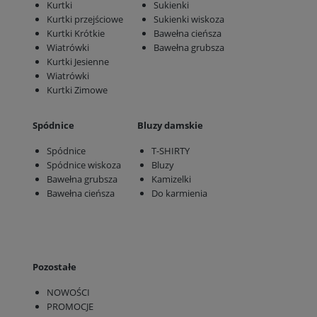
Kurtki
Sukienki
Kurtki przejściowe
Sukienki wiskoza
Kurtki Krótkie
Bawełna cieńsza
Wiatrówki
Bawełna grubsza
Kurtki Jesienne
Wiatrówki
Kurtki Zimowe
Spódnice
Bluzy damskie
Spódnice
T-SHIRTY
Spódnice wiskoza
Bluzy
Bawełna grubsza
Kamizelki
Bawełna cieńsza
Do karmienia
Pozostałe
NOWOŚCI
PROMOCJE