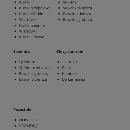
Kurtki
Sukienki
Kurtki przejściowe
Sukienki wiskoza
Kurtki Krótkie
Bawełna cieńsza
Wiatrówki
Bawełna grubsza
Kurtki Jesienne
Wiatrówki
Kurtki Zimowe
Spódnice
Bluzy damskie
Spódnice
T-SHIRTY
Spódnice wiskoza
Bluzy
Bawełna grubsza
Kamizelki
Bawełna cieńsza
Do karmienia
Pozostałe
NOWOŚCI
PROMOCJE