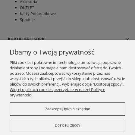
Akcesoria
OUTLET
Karty Podarunkowe
Spodnie
KURTKI KATEGORIE
Dbamy o Twoją prywatność
SUKIENKI/SPÓDNICE
Pliki cookies i pokrewne im technologie umożliwiają poprawne
działanie strony i pomagają nam dostosować ofertę do Twoich
BLOG/NEWSY
potrzeb. Możesz zaakceptować wykorzystanie przez nas
wszystkich tych plików i przejść do sklepu lub dostosować użycie
plików do swoich preferencji, wybierając opcję "Dostosuj zgody".
SPRAWDŹ TO
Więcej o plikach cookies przeczytasz w naszej Polityce
prywatności.
STRONY
Zaakceptuj tylko niezbędne
KONTAKT
Dostosuj zgody
ZWROTY/WYMIANY