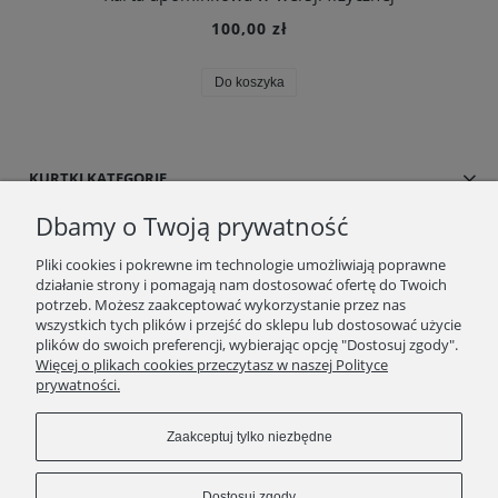
100,00 zł
Do koszyka
KURTKI KATEGORIE
Dbamy o Twoją prywatność
SUKIENKI/SPÓDNICE
Pliki cookies i pokrewne im technologie umożliwiają poprawne
działanie strony i pomagają nam dostosować ofertę do Twoich
BLOG/NEWSY
potrzeb. Możesz zaakceptować wykorzystanie przez nas
wszystkich tych plików i przejść do sklepu lub dostosować użycie
SPRAWDŹ TO
plików do swoich preferencji, wybierając opcję "Dostosuj zgody".
Więcej o plikach cookies przeczytasz w naszej Polityce
prywatności.
STRONY
Zaakceptuj tylko niezbędne
KONTAKT
Dostosuj zgody