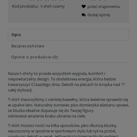
Kod produktu:
t-shirt-czarny
poleć znajomemu
dodaj opinię
Opis
Bezpieczeństwo
Opinie o produkcie (0)
Nasze t-shirty to przede wszystkim wygoda, komfort i
niepowtarzalny design. To dodatkowa energia, która będzie
towarzyszyć Ci każdego dnia. Dekolt na plecach to kropka nad "i"
całej stylizacji.
T-shirt stworzyliśmy z cienkiej bawełny, która świetnie sprawdzi się
w upalne lato. Naturalny surowiec plus domieszka elastanu sprawi,
że bluzka idealnie dopasuje się do Twojej figury,
odniesiesz wrażenie braku ubrania na ciele.
T-shirt możesz nosić na kilka sposobów, jako dłuższą bluzkę,
wpuszczony w spodnie w sportowym stylu lub tył na przód,
uzyskując dekolt w serek. Jeśli wolisz luźniejsze bluzki wybierz