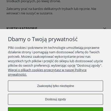
środkach piorących, po lewej stronie.
Zalecamy prać na bardzo delikatnych trybach lub ręcznie. Nie
wirować i nie suszyć w suszarce.
KURTKI KATEGORIE
Dbamy o Twoją prywatność
SUKIENKI/SPÓDNICE
Pliki cookies i pokrewne im technologie umożliwiają poprawne
działanie strony i pomagają nam dostosować ofertę do Twoich
BLOG/NEWSY
potrzeb. Możesz zaakceptować wykorzystanie przez nas
wszystkich tych plików i przejść do sklepu lub dostosować użycie
plików do swoich preferencji, wybierając opcję "Dostosuj zgody".
SPRAWDŹ TO
Więcej o plikach cookies przeczytasz w naszej Polityce
prywatności.
STRONY
Zaakceptuj tylko niezbędne
KONTAKT
Dostosuj zgody
ZWROTY/WYMIANY