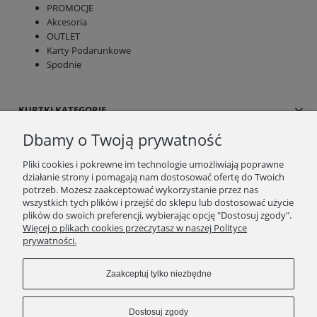
PROMOCJE
Akcesoria
OUTLET
Karty Podarunkowe
Spodnie
KURTKI KATEGORIE
Dbamy o Twoją prywatność
SUKIENKI/SPÓDNICE
Pliki cookies i pokrewne im technologie umożliwiają poprawne
działanie strony i pomagają nam dostosować ofertę do Twoich
BLOG/NEWSY
potrzeb. Możesz zaakceptować wykorzystanie przez nas
wszystkich tych plików i przejść do sklepu lub dostosować użycie
plików do swoich preferencji, wybierając opcję "Dostosuj zgody".
SPRAWDŹ TO
Więcej o plikach cookies przeczytasz w naszej Polityce
prywatności.
STRONY
Zaakceptuj tylko niezbędne
KONTAKT
Dostosuj zgody