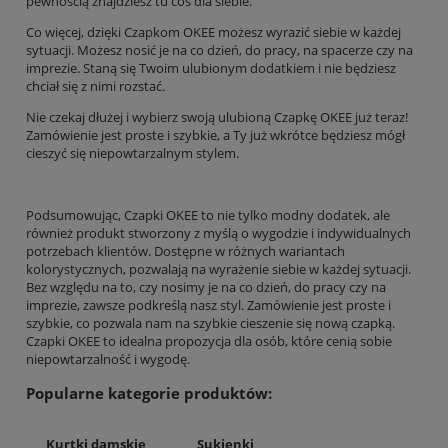
pewnością znajdziesz tu coś dla siebie.
Co więcej, dzięki Czapkom OKEE możesz wyrazić siebie w każdej
sytuacji. Możesz nosić je na co dzień, do pracy, na spacerze czy na
imprezie. Staną się Twoim ulubionym dodatkiem i nie będziesz
chciał się z nimi rozstać.
Nie czekaj dłużej i wybierz swoją ulubioną Czapkę OKEE już teraz!
Zamówienie jest proste i szybkie, a Ty już wkrótce będziesz mógł
cieszyć się niepowtarzalnym stylem.
Podsumowując, Czapki OKEE to nie tylko modny dodatek, ale
również produkt stworzony z myślą o wygodzie i indywidualnych
potrzebach klientów. Dostępne w różnych wariantach
kolorystycznych, pozwalają na wyrażenie siebie w każdej sytuacji.
Bez względu na to, czy nosimy je na co dzień, do pracy czy na
imprezie, zawsze podkreślą nasz styl. Zamówienie jest proste i
szybkie, co pozwala nam na szybkie cieszenie się nową czapką.
Czapki OKEE to idealna propozycja dla osób, które cenią sobie
niepowtarzalność i wygodę.
Popularne kategorie produktów:
Kurtki damskie
Sukienki