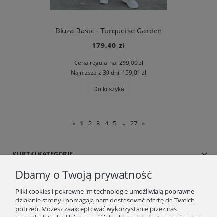
Bluza Basic - Turquoise Garden
179,40 zł
Cena regularna:
299,00 zł
Najniższa z 30 dni:
159,01 zł
Do koszyka
«
1
2
3
4
5
...
27
»
KURTKI KATEGORIE
Dbamy o Twoją prywatność
SUKIENKI/SPÓDNICE
Pliki cookies i pokrewne im technologie umożliwiają poprawne
działanie strony i pomagają nam dostosować ofertę do Twoich
BLOG/NEWSY
potrzeb. Możesz zaakceptować wykorzystanie przez nas