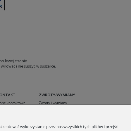
o lewej stronie.
wirować i nie suszyć w suszarce.
ONTAKT
ZWROTY/WYMIANY
ane kontaktowe
Zwroty i wymiany
ontakt
Reklamacje
Regulamin
Polityka prywatności
kceptować wykorzystanie przez nas wszystkich tych plików i przejść
RODO- Klauzula