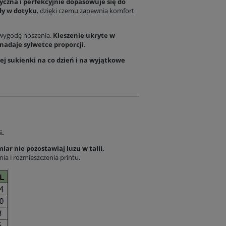
tyczna i perfekcyjnie dopasowuje się do
ły w dotyku
, dzięki czemu zapewnia komfort
 wygodę noszenia.
Kieszenie ukryte w
 nadaje sylwetce proporcji
.
ej sukienki na co dzień i na wyjątkowe
i.
iar nie pozostawiaj luzu w talii.
nia i rozmieszczenia printu.