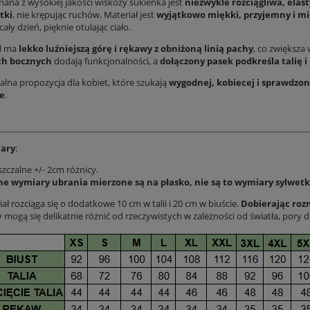
ana z wysokiej jakości wiskozy sukienka jest
niezwykle rozciągliwa, elas
tki
, nie krępując ruchów. Materiał jest
wyjątkowo miękki, przyjemny i mi
cały dzień, pięknie otulając ciało.
l ma
lekko luźniejszą górę i rękawy z obniżoną linią pachy
, co zwiększa
ch bocznych
dodają funkcjonalności, a
dołączony pasek podkreśla talię i
alna propozycja dla kobiet, które szukają
wygodnej, kobiecej i sprawdzon
e
.
ary
:
zczalne +/- 2cm różnicy.
e wymiary ubrania mierzone są na płasko, nie są to wymiary sylwetk
ał rozciąga się o dodatkowe 10 cm w talii i 20 cm w biuście.
Dobierając rozm
 mogą się delikatnie różnić od rzeczywistych w zależności od światła, pory d