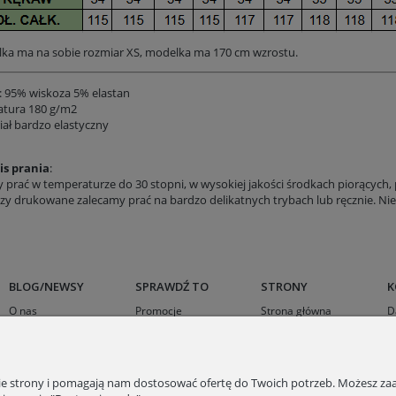
ka ma na sobie rozmiar XS, modelka ma 170 cm wzrostu.
: 95% wiskoza 5% elastan
tura 180 g/m2
iał bardzo elastyczny
is prania
:
 prać w temperaturze do 30 stopni, w wysokiej jakości środkach piorących, p
zy drukowane zalecamy prać na bardzo delikatnych trybach lub ręcznie. Nie 
BLOG/NEWSY
SPRAWDŹ TO
STRONY
K
O nas
Promocje
Strona główna
D
Sukienki na wesele
Outlet
Karty podarunkowe
K
Kurtki wielosezonowe
Sukienka z wiskozy
nie strony i pomagają nam dostosować ofertę do Twoich potrzeb. Możesz zaa
Odzież z wskozy