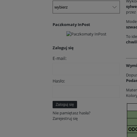
Wykon
sylwe
przez 
Mode
Paczkomaty InPost
szwa
To ide
chwil
Zaloguj się
E-mail:
Wymi
Dopus
Podan
Hasło:
Materi
Kolory
Zaloguj się
Nie pamiętasz hasła?
Zarejestruj się