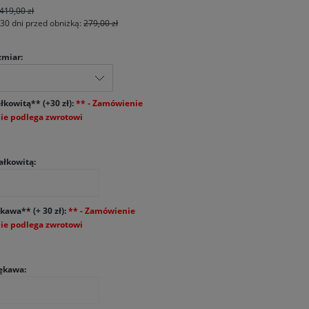
419,00 zł
 30 dni przed obniżką:
279,00 zł
zmiar:
łkowitą** (+30 zł):
ałkowitą:
kawa** (+ 30 zł):
ękawa: