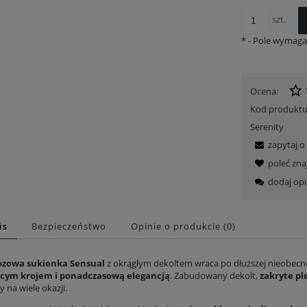
szt.
*
- Pole wymag
Ocena:
Kod produktu
Serenity
zapytaj o
poleć zn
Sukienka Midi zakryte plecy krótki rękaw - Euphoria dark
Sukienka midi rękaw motylek - Whispers
dodaj opi
279,00 zł
279,00 zł
Cena regularna:
409,00 zł
Cena regularna:
409,00 zł
Najniższa z 30 dni:
279,00 zł
Najniższa z 30 dni:
279,00 zł
is
Bezpieczeństwo
Opinie o produkcie (0)
Do koszyka
Do koszyka
ozowa sukienka Sensual
z okrągłym dekoltem wraca po dłuższej nieobec
cym krojem i ponadczasową elegancją
. Zabudowany dekolt,
zakryte pl
y na wiele okazji.