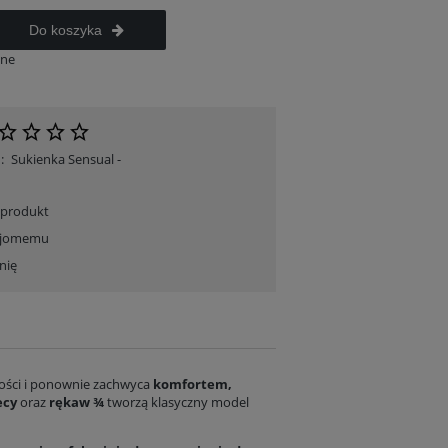
Do koszyka
ane
:
Sukienka Sensual -
 produkt
ajomemu
Sukienka MAXI z dekoltem w łódkę - Vibrant Purple
T-shirt wiskozowy - Szafirowa baś
nię
289,00 zł
99,00 zł
Cena regularna:
169,00 z
Cena regularna:
409,00 zł
Najniższa z 30 dni:
99,00 zł
Najniższa z 30 dni:
289,00 zł
Do koszyka
Do koszyka
ności i ponownie zachwyca
komfortem,
ecy
oraz
rękaw ¾
tworzą klasyczny model