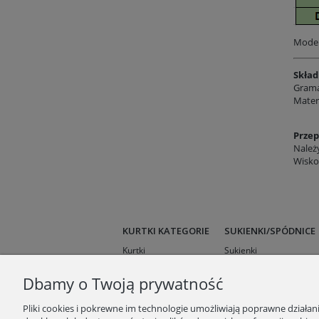
Model
Skład
Grama
Mater
Przep
Należy
Wisko
KURTKI KATEGORIE
SUKIENKI/SPÓDNICE
Kurtki
Sukienki
Kurtki przejściowe
Spódnice
Dbamy o Twoją prywatność
Kurtki krótkie
Kurtki wielosezonowe
Pliki cookies i pokrewne im technologie umożliwiają poprawne działa
Kurtki zimowe