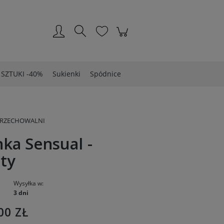
Zarejestruj się
Zaloguj się
 SZTUKI -40%
Sukienki
Spódnice
PRZECHOWALNI
ka Sensual -
ty
Wysyłka w:
3 dni
00 ZŁ