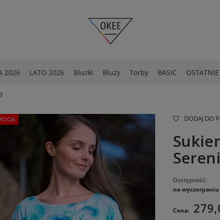
 2026
LATO 2026
Bluzki
Bluzy
Torby
BASIC
OSTATNIE
ty
OSTATNIE SZTUKI -40%
Spodnie
DODAJ DO 
MOCJA
Sukien
Sereni
Dostępność:
na wyczerpaniu
279,
Cena: