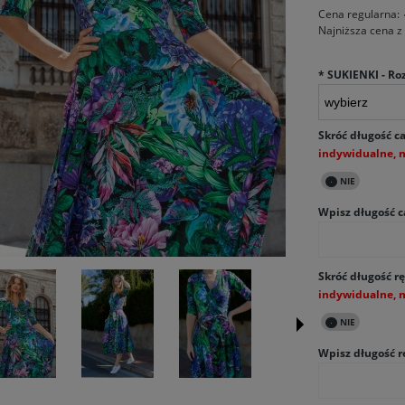
Cena regularna:
Najniższa cena z
*
SUKIENKI - Ro
Skróć długość ca
Wpisz długość c
Skróć długość rę
Wpisz długość r