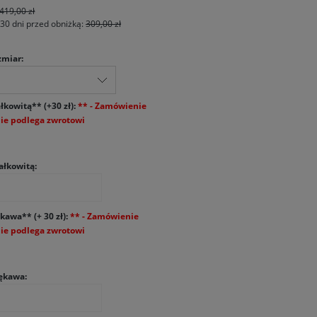
419,00 zł
 30 dni przed obniżką:
309,00 zł
zmiar:
łkowitą** (+30 zł):
ałkowitą:
kawa** (+ 30 zł):
ękawa: