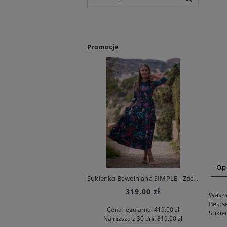
Promocje
Op
Sukienka Bawełniana SIMPLE - Zaćmienie księżyca
Suki
319,00 zł
Wasza
Bests
Cena regularna:
419,00 zł
Sukie
Najniższa z 30 dni:
319,00 zł