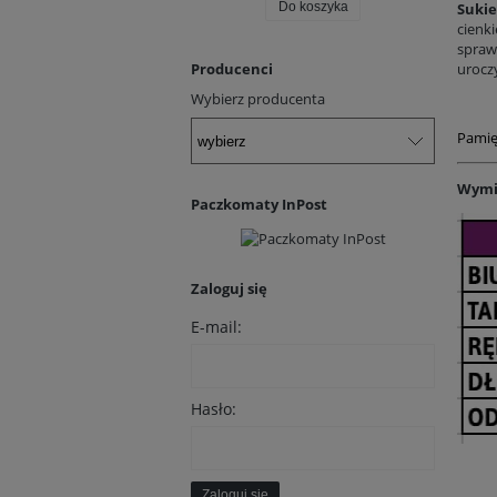
Sukie
Do koszyka
cienk
sprawd
Producenci
uroczy
Wybierz producenta
Pamięt
Wymi
Paczkomaty InPost
Zaloguj się
E-mail:
Hasło:
Zaloguj się