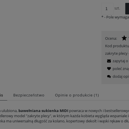
szt.
*
- Pole wymag
Ocena:
Kod produktu
zakryte plecy
zapytaj o
poleć zn
dodaj opi
is
Bezpieczeństwo
Opinie o produkcie (1)
enka Sensual - Taniec motyli
Pikowany płaszcz zimowy - Bursztynowa Łąka
299,00 zł
509,40 zł
 ulubiona,
bawełniana sukienka MIDI
powraca w nowych i bestsellerowy
ellerowy model "zakryte plecy", w którym każda kobieta wygląda wspaniale i
Cena regularna:
419,00 zł
Cena regularna:
849,00 zł
nka ma uniwersalną długość za kolano, kopertowy dekolt i wąski rękaw o dłu
Najniższa z 30 dni:
299,00 zł
Najniższa z 30 dni:
509,40 zł