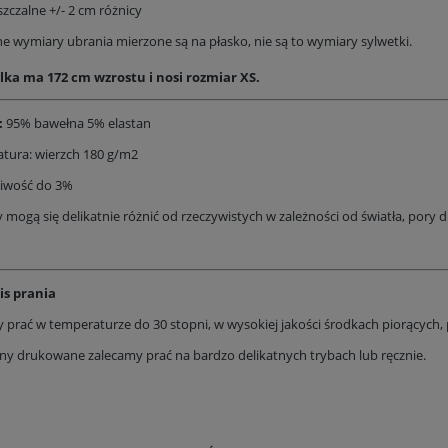
zczalne +/- 2 cm różnicy
e wymiary ubrania mierzone są na płasko, nie są to wymiary sylwetki.
ka ma 172 cm wzrostu i nosi rozmiar XS.
:
95% bawełna 5% elastan
tura: wierzch 180 g/m2
liwość do 3%
 mogą się delikatnie różnić od rzeczywistych w zależności od światła, pory d
is prania
 prać w temperaturze do 30 stopni, w wysokiej jakości środkach piorących, p
ny drukowane zalecamy prać na bardzo delikatnych trybach lub ręcznie.