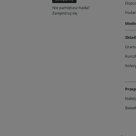
Dopus
Nie pamiętasz hasła?
Podan
Zarejestruj się
Model
Skład
Grama
Kurcz
Kolory
Przep
Należy
Baweł