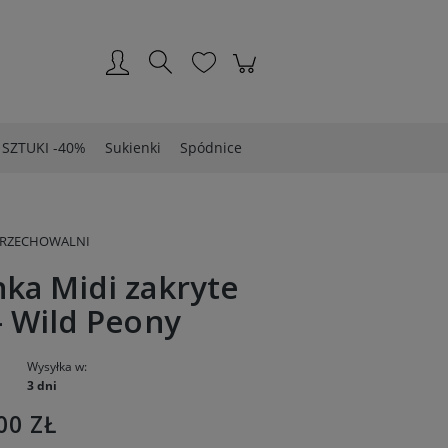
Zarejestruj się
Zaloguj się
 SZTUKI -40%
Sukienki
Spódnice
PRZECHOWALNI
ka Midi zakryte
- Wild Peony
Wysyłka w:
3 dni
00 ZŁ