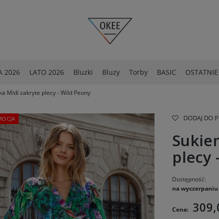
 2026
LATO 2026
Bluzki
Bluzy
Torby
BASIC
OSTATNIE
ka Midi zakryte plecy - Wild Peony
OSTATNIE SZTUKI -40%
Spodnie
DODAJ DO 
MOCJA
Sukien
plecy 
Dostępność:
na wyczerpaniu
309,
Cena: