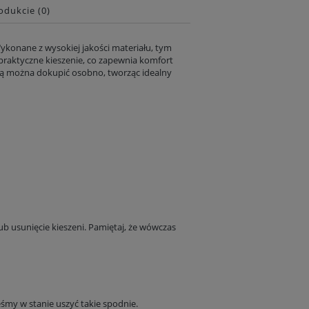
odukcie (0)
konane z wysokiej jakości materiału, tym
praktyczne kieszenie, co zapewnia komfort
rą można dokupić osobno, tworząc idealny
T-shirt wiskozowy - Rumianki
T-shirt wiskozowy - Złote ptaki
99,00 zł
99,00 zł
Cena regularna:
169,00 zł
Cena regularna:
169,00 z
Najniższa z 30 dni:
99,00 zł
Najniższa z 30 dni:
99,00 zł
b usunięcie kieszeni. Pamiętaj, że wówczas
Do koszyka
Do koszyka
eśmy w stanie uszyć takie spodnie.