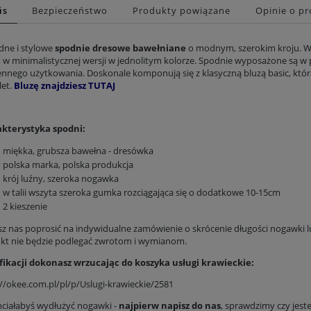
is
Bezpieczeństwo
Produkty powiązane
Opinie o pr
ne i stylowe
spodnie dresowe bawełniane
o modnym, szerokim kroju. Wy
 w minimalistycznej wersji w jednolitym kolorze. Spodnie wyposażone są w 
ennego użytkowania. Doskonale komponują się z klasyczną bluzą basic, któ
et.
Bluzę znajdziesz
TUTAJ
kterystyka spodni:
miękka, grubsza bawełna - dresówka
polska marka, polska produkcja
Sukienka Trapezowa MIDI - Niebieskie konwalie
Sukienka midi rękaw motylek - Magic violets
krój luźny, szeroka nogawka
219,00 zł
279,00 zł
w talii wszyta szeroka gumka rozciągająca się o dodatkowe 10-15cm
2 kieszenie
Cena regularna:
369,00 zł
Cena regularna:
409,00 zł
Najniższa z 30 dni:
219,00 zł
Najniższa z 30 dni:
279,00 zł
z nas poprosić na indywidualne zamówienie o skrócenie długości nogawki lu
kt nie będzie podlegać zwrotom i wymianom.
Do koszyka
Do koszyka
ikacji dokonasz wrzucając do koszyka usługi krawieckie:
://okee.com.pl/pl/p/Uslugi-krawieckie/2581
chciałabyś wydłużyć nogawki -
najpierw napisz do nas
, sprawdzimy czy jest