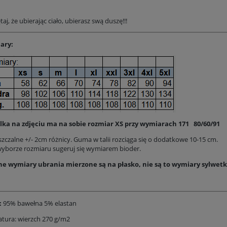
aj, że ubierając ciało, ubierasz swą duszę!!!
ary:
ka na zdjęciu ma na sobie rozmiar XS przy wymiarach 171 80/60/91
zczalne +/- 2cm różnicy. Guma w talii rozciąga się o dodatkowe 10-15 cm.
wyborze rozmiaru sugeruj się wymiarem bioder.
e wymiary ubrania mierzone są na płasko, nie są to wymiary sylwet
:
95% bawełna 5% elastan
tura: wierzch 270 g/m2