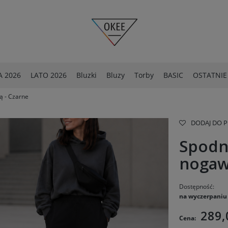
 2026
LATO 2026
Bluzki
Bluzy
Torby
BASIC
OSTATNIE
ą - Czarne
OSTATNIE SZTUKI -40%
Spodnie
DODAJ DO 
Spodn
nogaw
Dostępność:
na wyczerpaniu
289,
Cena: