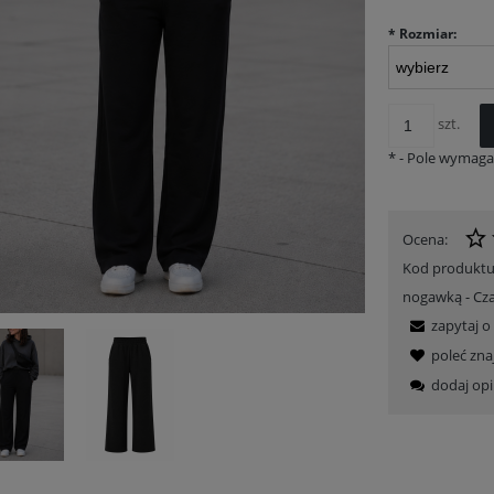
*
Rozmiar:
szt.
*
- Pole wymag
Ocena:
Kod produktu
nogawką - Cz
zapytaj o
poleć zn
dodaj opi