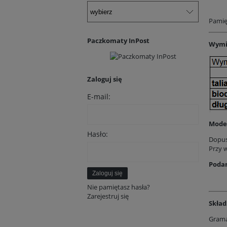
Pamięt
Paczkomaty InPost
Wymi
Zaloguj się
E-mail:
Model
Hasło:
Dopus
Przy 
Podan
Zaloguj się
Nie pamiętasz hasła?
Zarejestruj się
Skład
Grama