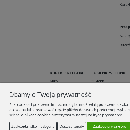
Kurcz
Przep
Należy
Bawełn
KURTKI KATEGORIE
SUKIENKI/SPÓDNICE
Kurtki
Sukienki
Kurtki przejściowe
Spódnice
Dbamy o Twoją prywatność
Kurtki krótkie
Kurtki wielosezonowe
Pliki cookies i pokrewne im technologie umożliwiają poprawne działa
Kurtki zimowe
do sklepu lub dostosować użycie plików do swoich preferencji, wybiera
Więcej o plikach cookies przeczytasz w naszej Polityce prywatności.
Zaakceptuj tylko niezbędne
Dostosuj zgody
Zaakceptuj wszystkie