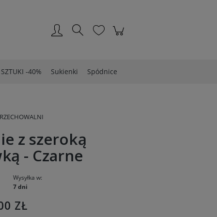
Zarejestruj się
Zaloguj się
 SZTUKI -40%
Sukienki
Spódnice
PRZECHOWALNI
ie z szeroką
ką - Czarne
Wysyłka w:
7 dni
00 ZŁ