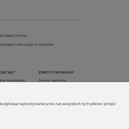
o lewej stronie.
wirować i nie suszyć w suszarce.
ONTAKT
ZWROTY/WYMIANY
ane kontaktowe
Zwroty i wymiany
ontakt
Reklamacje
Regulamin
Polityka prywatności
kceptować wykorzystanie przez nas wszystkich tych plików i przejść
RODO- Klauzula
Informacyjna