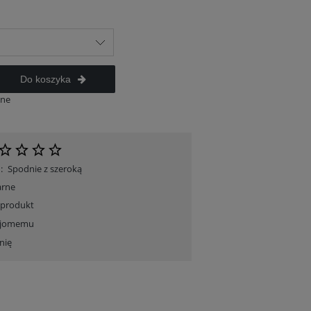
Do koszyka
ane
:
Spodnie z szeroką
arne
 produkt
ajomemu
nię