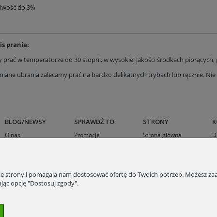
liwość do 3%
is prania:
 prać w temperaturze do 30 stopni, w wysokiej jakości środkach piorących, p
iane ubrania zalecamy prać na bardzo delikatnych trybach lub ręcznie. Nie 
BLOG/NEWSY
SPRAWDŹ TO
STRONY
K
O nas
Promocje
Strona główna
D
Sukienki na wesele
Outlet
Karty podarunkowe
K
Kurtki wielosezonowe
Sukienka z wiskozy
nie strony i pomagają nam dostosować ofertę do Twoich potrzeb. Możesz zaa
Odzież z wskozy
jąc opcję "Dostosuj zgody".