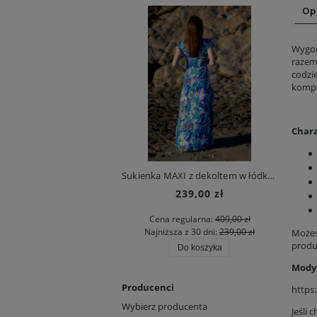
Op
Wygod
razem
codzi
kompl
Chara
Sukienka MAXI z dekoltem w łódkę - Niebieskie Konwalie
239,00 zł
Cena regularna:
409,00 zł
Najniższa z 30 dni:
239,00 zł
Możes
produ
Do koszyka
Modyf
Producenci
https
Wybierz producenta
Jeśli 