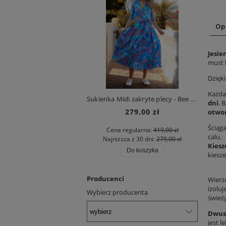
Op
Jesie
must 
Dzięki
Każda
Sukienka Midi zakryte plecy - Bee Heaven
Ki
dni
. 
279,00 zł
otwor
Ściąg
Cena regularna:
419,00 zł
calu.
Najniższa z 30 dni:
279,00 zł
Kiesz
Do koszyka
kiesze
Producenci
Wierzc
izolu
Wybierz producenta
śwież
Dwus
jest l