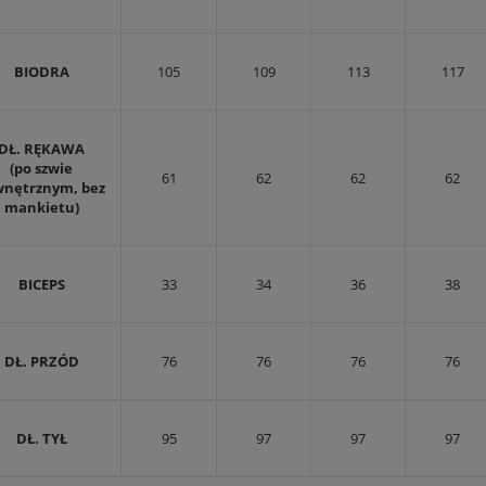
BIODRA
105
109
113
117
DŁ. RĘKAWA
(po szwie
61
62
62
62
wnętrznym, bez
mankietu)
BICEPS
33
34
36
38
DŁ. PRZÓD
76
76
76
76
DŁ. TYŁ
95
97
97
97