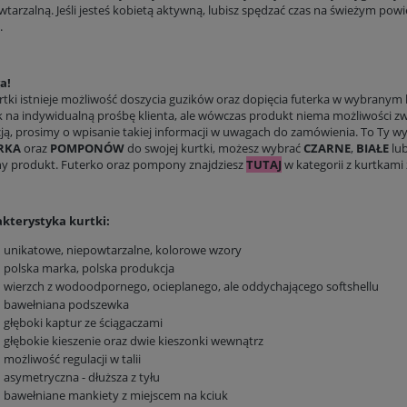
tarzalną. Jeśli jesteś kobietą aktywną, lubisz spędzać czas na świeżym powi
.
a!
rtki istnieje możliwość doszycia guzików oraz dopięcia futerka w wybranym
k na indywidualną prośbę klienta, ale wówczas produkt niema możliwości zwr
cją, prosimy o wpisanie takiej informacji w uwagach do zamówienia. To Ty w
RKA
oraz
POMPONÓW
do swojej kurtki, możesz wybrać
CZARNE
,
BIAŁE
lu
y produkt. Futerko oraz pompony znajdziesz
TUTAJ
w kategorii z kurtkam
kterystyka kurtki:
unikatowe, niepowtarzalne, kolorowe wzory
polska marka, polska produkcja
wierzch z wodoodpornego, ocieplanego, ale oddychającego softshellu
bawełniana podszewka
głęboki kaptur ze ściągaczami
głębokie kieszenie oraz dwie kieszonki wewnątrz
możliwość regulacji w talii
asymetryczna - dłuższa z tyłu
bawełniane mankiety z miejscem na kciuk