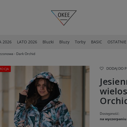
 2026
LATO 2026
Bluzki
Bluzy
Torby
BASIC
OSTATNIE
sezonowa - Dark Orchid
OSTATNIE SZTUKI -40%
Spodnie
DODAJ DO 
MOCJA
Jesien
wielo
Orchi
Dostępność:
na wyczerpaniu