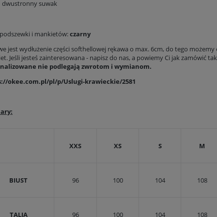
dwustronny suwak
 podszewki i mankietów:
czarny
we jest wydłużenie części softhellowej rękawa o max. 6cm, do tego możemy
t. Jeśli jesteś zainteresowana - napisz do nas, a powiemy Ci jak zamówić ta
nalizowane nie podlegają zwrotom i wymianom.
://okee.com.pl/pl/p/Uslugi-krawieckie/2581
ary:
XXS
XS
S
M
BIUST
96
100
104
108
TALIA
96
100
104
108