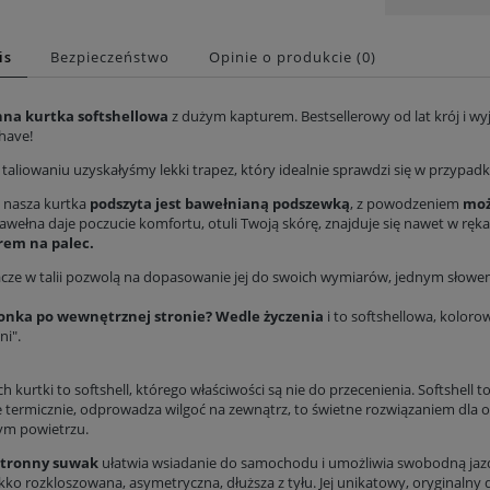
is
Bezpieczeństwo
Opinie o produkcie (0)
nna kurtka softshellowa
z dużym kapturem. Bestsellerowy od lat krój i w
have!
 taliowaniu uzyskałyśmy lekki trapez, który idealnie sprawdzi się w przypadk
 nasza kurtka
podszyta jest bawełnianą podszewką
, z powodzeniem
moż
mono krótkie - Windy Storm
Sukienka midi rękaw motylek - Cisza
Bawełna daje poczucie komfortu, otuli Twoją skórę, znajduje się nawet w r
249,00 zł
299,00 zł
em na palec.
acze w talii pozwolą na dopasowanie jej do swoich wymiarów, jednym słowem
Cena regularna:
329,00 zł
Cena regularna:
409,00 zł
Najniższa z 30 dni:
249,00 zł
Najniższa z 30 dni:
299,00 zł
onka po wewnętrznej stronie? Wedle życzenia
i to softshellowa, koloro
Do koszyka
Do koszyka
ni".
h kurtki to softshell, którego właściwości są nie do przecenienia. Softshell
je termicznie, odprowadza wilgoć na zewnątrz, to świetne rozwiązaniem dla 
ym powietrzu.
tronny suwak
ułatwia wsiadanie do samochodu i umożliwia swobodną jazd
ekko rozkloszowana, asymetryczna, dłuższa z tyłu. Jej unikatowy, oryginalny d