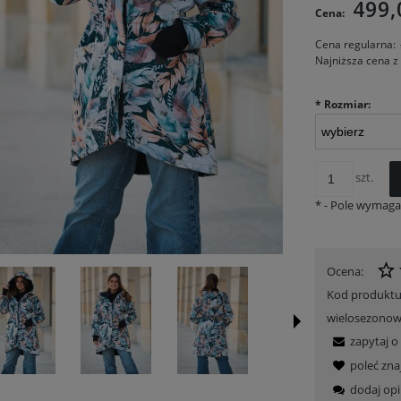
499,
Cena:
Cena regularna:
Najniższa cena z
*
Rozmiar:
szt.
*
- Pole wymag
Ocena:
Kod produktu
wielosezonowa
zapytaj o
poleć zn
dodaj opi