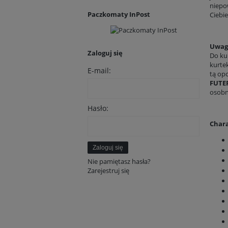
niepow
Paczkomaty InPost
Ciebie
Uwag
Zaloguj się
Do ku
kurte
E-mail:
tą op
FUTE
osobn
Hasło:
Chara
Zaloguj się
Nie pamiętasz hasła?
Zarejestruj się