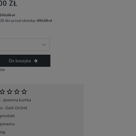
00 ZŁ
599,00 zł
 30 dni przed obniżką:
499,00 zł
Do koszyka
ane
:
Jesienna kurtka
 - Dark Orchid
 produkt
ajomemu
nię