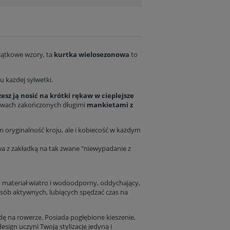
yjątkowe wzory, ta
kurtka wielosezonowa
to
u każdej sylwetki.
esz ją nosić na krótki rękaw w cieplejsze
Sukienka Midi zakryte plecy krótki rękaw - Flowers in the dark
ękawach zakończonych długimi
mankietami z
T-shirt wiskozowy - Burgundy Bell
249,00 zł
99,00 zł
Cena regularna:
169,00 z
 oryginalność kroju, ale i kobiecość w każdym
Cena regularna:
409,00 zł
Najniższa z 30 dni:
99,00 zł
Najniższa z 30 dni:
249,00 zł
wa z zakładką na tak zwane "niewypadanie z
Do koszyka
Do koszyka
 to materiał wiatro i wodoodporny, oddychający,
osób aktywnych, lubiących spędzać czas na
ę na rowerze. Posiada pogłębione kieszenie,
esign uczyni Twoją stylizację jedyną i