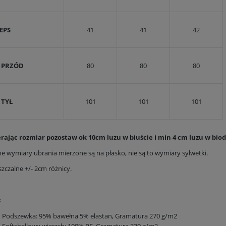
EPS
41
41
42
. PRZÓD
80
80
80
 TYŁ
101
101
101
rając rozmiar pozostaw ok 10cm luzu w biuście i min 4 cm luzu w bio
e wymiary ubrania mierzone są na płasko, nie są to wymiary sylwetki.
zczalne +/- 2cm różnicy.
:
Podszewka: 95% bawełna 5% elastan, Gramatura 270 g/m2