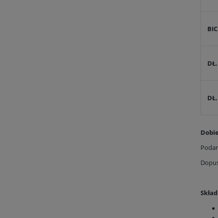
BIC
DŁ
DŁ.
Dobie
Podan
Dopus
Skład