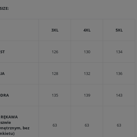
SIZE:
3XL
4XL
5XL
UST
126
130
134
LIA
128
132
136
ODRA
135
139
143
. RĘKAWA
 szwie
63
63
63
wnętrznym, bez
nkietu)