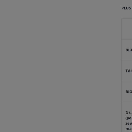
PLUS 
BI
TA
BI
DŁ
(po
ze
ma