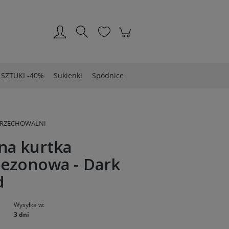
Zarejestruj się
Zaloguj się
 SZTUKI -40%
Sukienki
Spódnice
PRZECHOWALNI
na kurtka
sezonowa - Dark
d
Wysyłka w:
3 dni