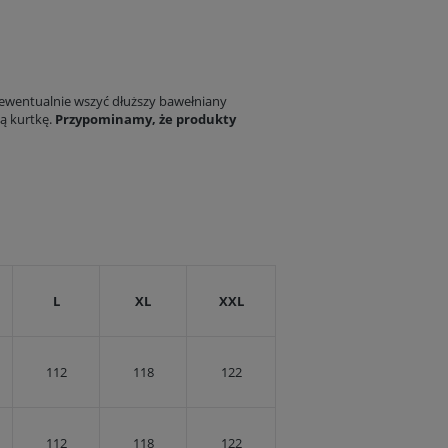
 ewentualnie wszyć dłuższy bawełniany
ką kurtkę.
Przypominamy, że produkty
L
XL
XXL
112
118
122
112
118
122