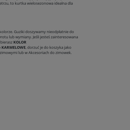
etrzu, to
kurtka wielosezonowa
idealna dla
 kolorze. Guziki doszywamy nieodpłatnie do
otu lub wymiany. Jeśli jesteś zainteresowana
ybierasz
KOLOR
b
KARMELOWE
, dorzuć je do koszyka jako
i zimowymi lub w Akcesoriach do zimowek.