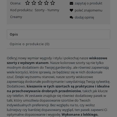
Ocena:
zapytaj o produkt
Kod produktu:
Szorty - Yummy
poleć znajomemu
Creamy
dodaj opinię
Opis
Opinie o produkcie (0)
Odkryj nowy wymiar wygody i stylu i pokochaj nasze
wiskozowe
szorty z wyższym stanem
. Nasze kolorowe szorty są nie tylko
modnym dodatkiem do Twojej garderoby, ale również zapewniają
wiele korzyści, które sprawią, że będziesz się w nich doskonale
czuć. Dzięki wyższemu stanowi, nasze szorty wiskozowe
zapewniają doskonałe podtrzymanie i uwydatniają Twoją sylwetkę.
Dodatkowo,
kieszenie w tych szortach są praktyczne i idealne
na przechowywanie drobnych przedmiotów
, takich jak klucze
czy telefon. W zestawie znajduje się również dodatkowy pasek w
talii, który umożliwia dopasowanie szortów do Twoich
indywidualnych preferencji. Bez względu na to, czy wolisz
luźniejszy czy bardziej dopasowany wygląd, ten pasek zapewni Ci
optymalne dopasowanie i wygodę.
Wykonane z lekkiego,