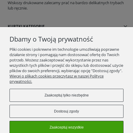
Wiskozy drukowane zalecamy prać na bardzo delikatnych trybach
lub ręcznie.
KURTKI KATEGORIE
Dbamy o Twoją prywatność
SUKIENKI/SPÓDNICE
Pliki cookies i pokrewne im technologie umożliwiają poprawne
działanie strony i pomagają nam dostosować ofertę do Twoich
BLOG/NEWSY
potrzeb. Możesz zaakceptować wykorzystanie przez nas
wszystkich tych plików i przejść do sklepu lub dostosować użycie
plików do swoich preferencji, wybierając opcję "Dostosuj zgody".
SPRAWDŹ TO
Więcej o plikach cookies przeczytasz w naszej Polityce
prywatności.
STRONY
Zaakceptuj tylko niezbędne
KONTAKT
Dostosuj zgody
ZWROTY/WYMIANY
Zaakceptuj wszystkie