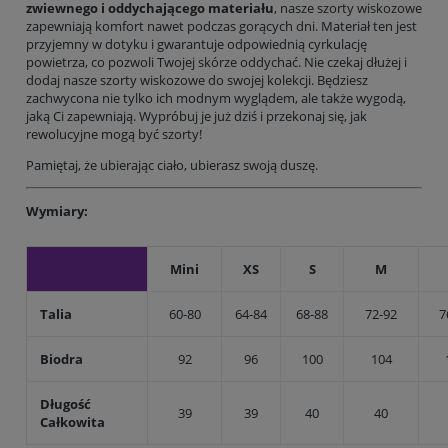
zwiewnego i oddychającego materiału
, nasze szorty wiskozowe
zapewniają komfort nawet podczas gorących dni. Materiał ten jest
przyjemny w dotyku i gwarantuje odpowiednią cyrkulację
powietrza, co pozwoli Twojej skórze oddychać. Nie czekaj dłużej i
dodaj nasze szorty wiskozowe do swojej kolekcji. Będziesz
zachwycona nie tylko ich modnym wyglądem, ale także wygodą,
jaką Ci zapewniają. Wypróbuj je już dziś i przekonaj się, jak
rewolucyjne mogą być szorty!
Pamiętaj, że ubierając ciało, ubierasz swoją duszę.
Wymiary:
Mini
XS
S
M
Talia
60-80
64-84
68-88
72-92
7
Biodra
92
96
100
104
Długość
39
39
40
40
Całkowita