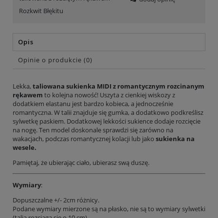
Rozkwit Błękitu
Opis
Opinie o produkcie (0)
Lekka,
taliowana sukienka MIDI z romantycznym rozcinanym
rękawem
to kolejna nowość! Uszyta z cienkiej wiskozy z
dodatkiem elastanu jest bardzo kobieca, a jednocześnie
romantyczna. W talii znajduje się gumka, a dodatkowo podkreślisz
sylwetkę paskiem. Dodatkowej lekkości sukience dodaje rozcięcie
na nogę. Ten model doskonale sprawdzi się zarówno na
wakacjach, podczas romantycznej kolacji lub jako
sukienka na
wesele.
Pamiętaj, że ubierając ciało, ubierasz swą duszę.
Wymiary
:
Dopuszczalne +/- 2cm różnicy.
Podane wymiary mierzone są na płasko, nie są to wymiary sylwetki
(talia rozciąga się o 10 cm)