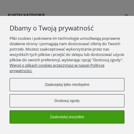
KURTKI KATEGORIE
Dbamy o Twoją prywatność
SUKIENKI/SPÓDNICE
Pliki cookies i pokrewne im technologie umożliwiają poprawne
działanie strony i pomagają nam dostosować ofertę do Twoich
BLOG/NEWSY
potrzeb. Możesz zaakceptować wykorzystanie przez nas
wszystkich tych plików i przejść do sklepu lub dostosować użycie
plików do swoich preferencji, wybierając opcję "Dostosuj zgody".
SPRAWDŹ TO
Więcej o plikach cookies przeczytasz w naszej Polityce
prywatności.
STRONY
Zaakceptuj tylko niezbędne
KONTAKT
Dostosuj zgody
ZWROTY/WYMIANY
Zaakceptuj wszystkie