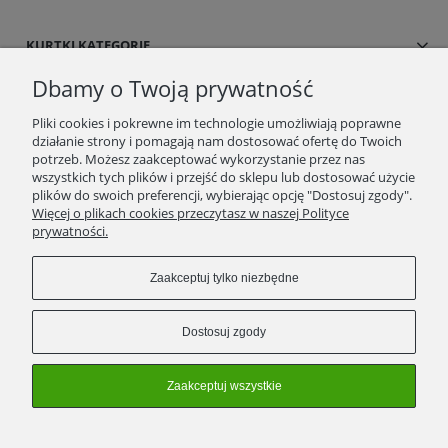
KURTKI KATEGORIE
Dbamy o Twoją prywatność
SUKIENKI/SPÓDNICE
Pliki cookies i pokrewne im technologie umożliwiają poprawne
działanie strony i pomagają nam dostosować ofertę do Twoich
BLOG/NEWSY
potrzeb. Możesz zaakceptować wykorzystanie przez nas
wszystkich tych plików i przejść do sklepu lub dostosować użycie
plików do swoich preferencji, wybierając opcję "Dostosuj zgody".
SPRAWDŹ TO
Więcej o plikach cookies przeczytasz w naszej Polityce
prywatności.
STRONY
Zaakceptuj tylko niezbędne
KONTAKT
Dostosuj zgody
ZWROTY/WYMIANY
Zaakceptuj wszystkie