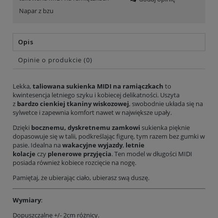
Napar z bzu
Opis
Opinie o produkcie (0)
Lekka,
taliowana sukienka MIDI na ramiączkach
to
kwintesencja letniego szyku i kobiecej delikatności. Uszyta
z
bardzo cienkiej tkaniny wiskozowej
, swobodnie układa się na
sylwetce i zapewnia komfort nawet w największe upały.
Dzięki
bocznemu, dyskretnemu zamkowi
sukienka pięknie
dopasowuje się w talii, podkreślając figurę, tym razem bez gumki w
pasie. Idealna na
wakacyjne wyjazdy
,
letnie
kolacje
czy
plenerowe przyjęcia
. Ten model w długości MIDI
posiada również kobiece rozcięcie na nogę.
Pamiętaj, że ubierając ciało, ubierasz swą duszę.
Wymiary
:
Dopuszczalne +/- 2cm różnicy.