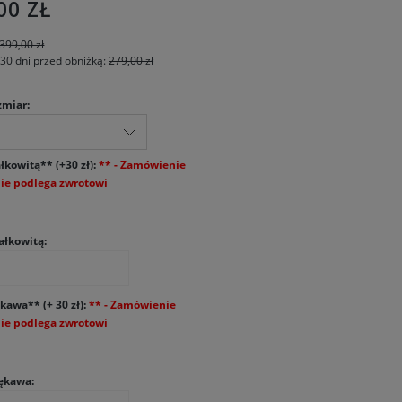
00 ZŁ
399,00 zł
 30 dni przed obniżką:
279,00 zł
zmiar:
łkowitą** (+30 zł):
ałkowitą:
kawa** (+ 30 zł):
ękawa: