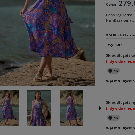
279,
Cena:
Cena regularna:
Najniższa cena z
*
SUKIENKI - Ro
Skróć długość ca
Wpisz długość c
Skróć długość rę
Wpisz długość r