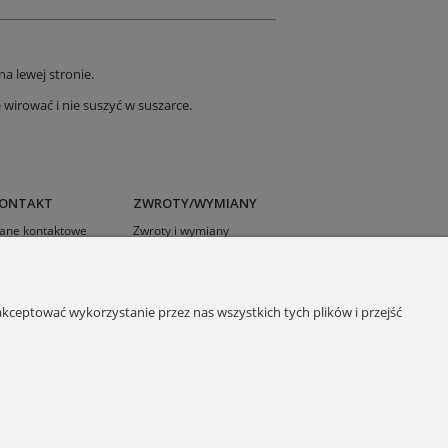
a lewej stronie.
wirować i nie suszyć w suszarce.
ONTAKT
ZWROTY/WYMIANY
ane kontaktowe
Zwroty i wymiany
ontakt
Reklamacje
Regulamin
Polityka prywatności
kceptować wykorzystanie przez nas wszystkich tych plików i przejść
RODO- Klauzula
Informacyjna