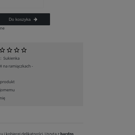
Do koszyka
ane
:
Sukienka
I na ramiączkach -
Sukienka Midi zakryte plecy krótki rękaw - Flowers in the dark
T-shirt wiskozowy - Burgundy Bell
 produkt
249,00 zł
99,00 zł
ajomemu
Cena regularna:
169,00 z
Cena regularna:
409,00 zł
Najniższa z 30 dni:
99,00 zł
nię
Najniższa z 30 dni:
249,00 zł
Do koszyka
Do koszyka
u i kobiecej delikatności. Uszyta z
bardzo