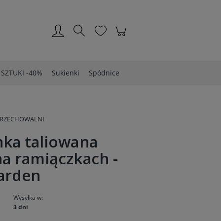
Zarejestruj się
Zaloguj się
 SZTUKI -40%
Sukienki
Spódnice
PRZECHOWALNI
nka taliowana
a ramiączkach -
arden
Wysyłka w:
3 dni