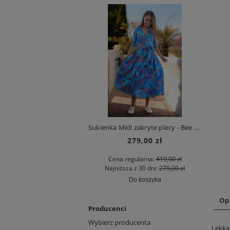
Sukienka Midi zakryte plecy - Bee Heaven
Ki
279,00 zł
Cena regularna:
419,00 zł
Najniższa z 30 dni:
279,00 zł
Do koszyka
Op
Producenci
Wybierz producenta
Lekka