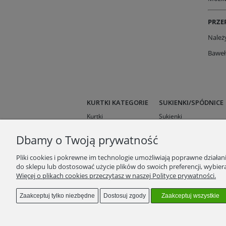
PRZEP
Należy
Baweł
KURTKI KATEGORIE
SUKIENKI/SPÓDNICE
Kurtki
Sukienki
Kurtki przejściowe
Spódnice
Dbamy o Twoją prywatność
Kurtki krótkie
Kurtki wielosezonowe
Pliki cookies i pokrewne im technologie umożliwiają poprawne działa
Kurtki zimowe
do sklepu lub dostosować użycie plików do swoich preferencji, wybiera
Więcej o plikach cookies przeczytasz w naszej Polityce prywatności.
Zaakceptuj tylko niezbędne
Dostosuj zgody
Zaakceptuj wszystkie