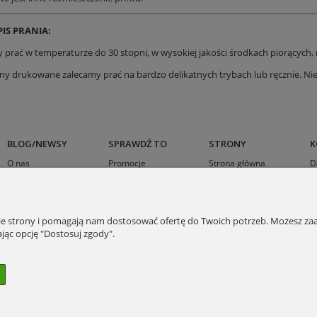
IS PRANIA:
 prać w temperaturze do 30 stopni, w wysokiej jakości środkach piorących, n
ny drukowane zalecamy prać na bardzo delikatnych trybach lub ręcznie. Nie 
BLOG/NEWSY
SPRAWDŹ TO
STRONY
K
O nas
Promocje
Strona główna
D
Sukienki na wesele
Outlet
Karty podarunkowe
K
Kurtki wielosezonowe
Sukienka z wiskozy
nie strony i pomagają nam dostosować ofertę do Twoich potrzeb. Możesz zaa
Odzież z wskozy
jąc opcję "Dostosuj zgody".