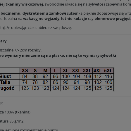
iej tkaniny wiskozowej
, swobodnie układa się na sylwetce i zapewnia kom
i
bocznemu, dyskretnemu zamkowi
sukienka pięknie dopasowuje się w ta
ie. Idealna na
wakacyjne wyjazdy
,
letnie kolacje
czy
plenerowe przyjęci
aj, że ubierając ciało, ubierasz swą duszę.
ary
:
zczalne +/- 2cm różnicy.
e wymiary mierzone są na płasko, nie są to wymiary sylwetki
D
:
za 100% (tkanina)
tura 85 g/m2
e jest inne rozmieszczenie printu.