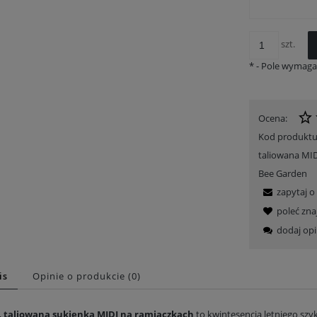
szt.
*
- Pole wymag
Ocena:
Kod produktu
taliowana MID
Bee Garden
mono krótkie - Windy Storm
Sukienka midi rękaw motylek - Cisza
zapytaj o
249,00 zł
299,00 zł
poleć zn
Cena regularna:
329,00 zł
Cena regularna:
409,00 zł
dodaj opi
Najniższa z 30 dni:
249,00 zł
Najniższa z 30 dni:
299,00 zł
Do koszyka
Do koszyka
is
Opinie o produkcie (0)
,
taliowana sukienka MIDI na ramiączkach
to kwintesencja letniego szyk