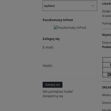
cienk
Dzięk
w pas
Paczkomaty InPost
Pamięt
Wymi
Zaloguj się
Dopus
Podan
E-mail:
Hasło:
Zaloguj się
SKŁA
Nie pamiętasz hasła?
Wisko
Zarejestruj się
Grama
Możliw