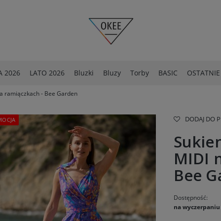
 2026
LATO 2026
Bluzki
Bluzy
Torby
BASIC
OSTATNIE
na ramiączkach - Bee Garden
OSTATNIE SZTUKI -40%
Spodnie
DODAJ DO 
MOCJA
Sukie
MIDI n
Bee G
Dostępność:
na wyczerpaniu