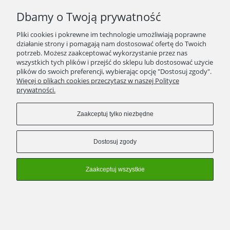
SPRAWDŹ TO
Dbamy o Twoją prywatność
STRONY
Pliki cookies i pokrewne im technologie umożliwiają poprawne
działanie strony i pomagają nam dostosować ofertę do Twoich
potrzeb. Możesz zaakceptować wykorzystanie przez nas
KONTAKT
wszystkich tych plików i przejść do sklepu lub dostosować użycie
plików do swoich preferencji, wybierając opcję "Dostosuj zgody".
ZWROTY/WYMIANY
Więcej o plikach cookies przeczytasz w naszej Polityce
prywatności.
Zaakceptuj tylko niezbędne
Pokaż pełną wersję strony
Dostosuj zgody
Sklep internetowy Shoper Premium
Zaakceptuj wszystkie