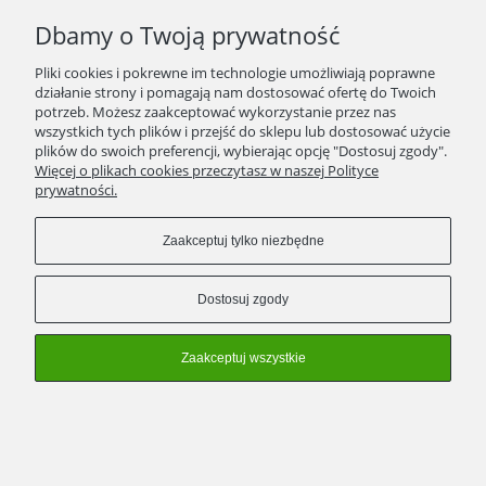
SPRAWDŹ TO
Dbamy o Twoją prywatność
STRONY
Pliki cookies i pokrewne im technologie umożliwiają poprawne
działanie strony i pomagają nam dostosować ofertę do Twoich
potrzeb. Możesz zaakceptować wykorzystanie przez nas
KONTAKT
wszystkich tych plików i przejść do sklepu lub dostosować użycie
plików do swoich preferencji, wybierając opcję "Dostosuj zgody".
ZWROTY/WYMIANY
Więcej o plikach cookies przeczytasz w naszej Polityce
prywatności.
Zaakceptuj tylko niezbędne
Pokaż pełną wersję strony
Dostosuj zgody
Sklep internetowy Shoper Premium
Zaakceptuj wszystkie