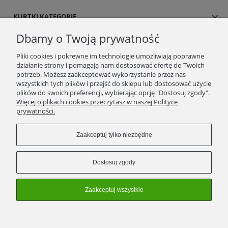
KURTKI KATEGORIE
Dbamy o Twoją prywatność
SUKIENKI/SPÓDNICE
Pliki cookies i pokrewne im technologie umożliwiają poprawne
działanie strony i pomagają nam dostosować ofertę do Twoich
BLOG/NEWSY
potrzeb. Możesz zaakceptować wykorzystanie przez nas
wszystkich tych plików i przejść do sklepu lub dostosować użycie
plików do swoich preferencji, wybierając opcję "Dostosuj zgody".
SPRAWDŹ TO
Więcej o plikach cookies przeczytasz w naszej Polityce
prywatności.
STRONY
Zaakceptuj tylko niezbędne
KONTAKT
Dostosuj zgody
ZWROTY/WYMIANY
Zaakceptuj wszystkie
Pokaż pełną wersję strony