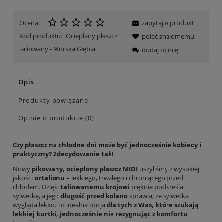
Ocena:
zapytaj o produkt
Kod produktu:
Ocieplany płaszcz
poleć znajomemu
taliowany - Morska Głębia
dodaj opinię
Opis
Produkty powiązane
Opinie o produkcie (0)
Czy płaszcz na chłodne dni może być jednocześnie kobiecy i
praktyczny? Zdecydowanie tak!
Nowy
pikowany, ocieplony płaszcz MIDI
uszyliśmy z wysokiej
jakości
ortalionu
– lekkiego, trwałego i chroniącego przed
chłodem. Dzięki
taliowanemu krojowi
pięknie podkreśla
sylwetkę, a jego
długość przed kolano
sprawia, że sylwetka
wygląda lekko. To idealna opcja
dla tych z Was, które szukają
lekkiej kurtki, jednocześnie nie rezygnując z komfortu