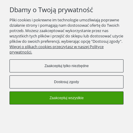
SPRAWDŹ TO
Dbamy o Twoją prywatność
STRONY
Pliki cookies i pokrewne im technologie umożliwiają poprawne
działanie strony i pomagają nam dostosować ofertę do Twoich
potrzeb. Możesz zaakceptować wykorzystanie przez nas
KONTAKT
wszystkich tych plików i przejść do sklepu lub dostosować użycie
plików do swoich preferencji, wybierając opcję "Dostosuj zgody".
ZWROTY/WYMIANY
Więcej o plikach cookies przeczytasz w naszej Polityce
prywatności.
Zaakceptuj tylko niezbędne
Pokaż pełną wersję strony
Dostosuj zgody
Sklep internetowy Shoper Premium
Zaakceptuj wszystkie