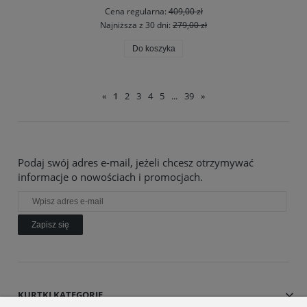
Cena regularna:
409,00 zł
Najniższa z 30 dni:
279,00 zł
Do koszyka
«
1
2
3
4
5
...
39
»
Podaj swój adres e-mail, jeżeli chcesz otrzymywać
informacje o nowościach i promocjach.
Zapisz się
KURTKI KATEGORIE