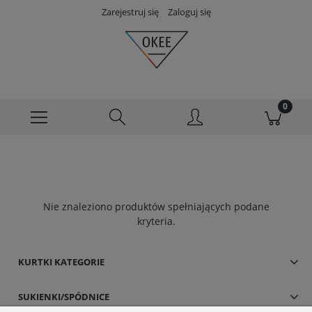
Zarejestruj się
Zaloguj się
Nie znaleziono produktów spełniających podane
kryteria.
KURTKI KATEGORIE
SUKIENKI/SPÓDNICE