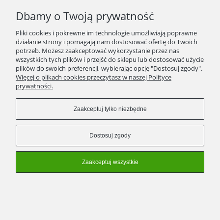
Dbamy o Twoją prywatność
BLOG/NEWSY
Pliki cookies i pokrewne im technologie umożliwiają poprawne
SPRAWDŹ TO
działanie strony i pomagają nam dostosować ofertę do Twoich
potrzeb. Możesz zaakceptować wykorzystanie przez nas
wszystkich tych plików i przejść do sklepu lub dostosować użycie
STRONY
plików do swoich preferencji, wybierając opcję "Dostosuj zgody".
Więcej o plikach cookies przeczytasz w naszej Polityce
prywatności.
KONTAKT
Zaakceptuj tylko niezbędne
ZWROTY/WYMIANY
Dostosuj zgody
Zaakceptuj wszystkie
Pokaż pełną wersję strony
Sklep internetowy Shoper Premium